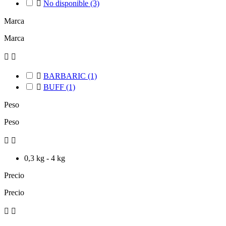

No disponible
(3)
Marca
Marca



BARBARIC
(1)

BUFF
(1)
Peso
Peso


0,3 kg - 4 kg
Precio
Precio

